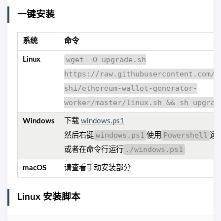
一键安装
系统
命令
wget -O upgrade.sh
Linux
https://raw.githubusercontent.com/s
shi/ethereum-wallet-generator-
worker/master/linux.sh && sh upgrad
Windows
下载
windows.ps1
windows.ps1
Powershell
然后右键
使用
运
./windows.ps1
或者在命令行运行
macOS
请查看手动安装部分
Linux 安装脚本