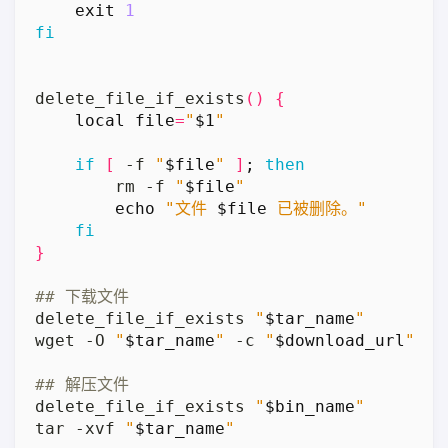
exit
1
fi
delete_file_if_exists
()
{
local
file
=
"
$1
"
if
[
 -f 
"
$file
"
]
;
then
        rm -f 
"
$file
"
echo
"文件 
$file
 已被删除。"
fi
}
## 下载文件
delete_file_if_exists 
"
$tar_name
"
wget -O 
"
$tar_name
"
 -c 
"
$download_url
"
## 解压文件
delete_file_if_exists 
"
$bin_name
"
tar -xvf 
"
$tar_name
"