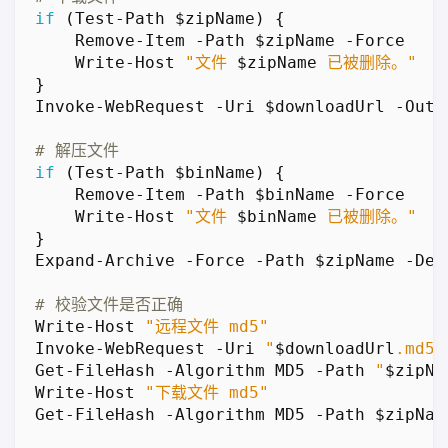
if
(
Test-Path
$zipName
)
{
Remove-Item
-Path
$zipName
-Force
Write-Host
"文件 
$zipName
 已被删除。"
}
Invoke-WebRequest
-Uri
$downloadUrl
-OutF
# 解压文件
if
(
Test-Path
$binName
)
{
Remove-Item
-Path
$binName
-Force
Write-Host
"文件 
$binName
 已被删除。"
}
Expand-Archive
-Force
-Path
$zipName
-Des
# 校验文件是否正确
Write-Host
"远程文件 md5"
Invoke-WebRequest
-Uri
"
$downloadUrl
.md5"
Get-FileHash
-Algorithm
MD5
-Path
"
$zipNa
Write-Host
"下载文件 md5"
Get-FileHash
-Algorithm
MD5
-Path
$zipNam