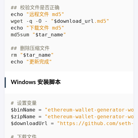
## 校验文件是否正确
echo
"远程文件 md5"
wget -q -O - 
"
$download_url
.md5"
echo
"下载文件 md5"
md5sum 
"
$tar_name
"
## 删除压缩文件
rm 
"
$tar_name
"
echo
"更新完成"
Windows 安装脚本
# 设置变量
$binName
=
"ethereum-wallet-generator-wor
$zipName
=
"ethereum-wallet-generator-wor
$downloadUrl
=
"https://github.com/seth-s
# 下载文件