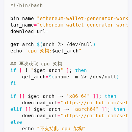
bin_name
=
"ethereum-wallet-generator-worke
tar_name
=
"ethereum-wallet-generator-worke
download_url
=
get_arch
=
$(
arch 2> /dev/null
)
echo
"cpu 架构:
$get_arch
"
## 再次获取 cpu 架构
if
[
 ! 
"
$get_arch
"
]
;
then
get_arch
=
$(
uname -m 2> /dev/null
)
fi
if
[[
$get_arch
=
~ 
"x86_64"
]]
;
then
download_url
=
"https://github.com/seth
elif
[[
$get_arch
=
~ 
"aarch64"
]]
;
then
download_url
=
"https://github.com/seth
else
echo
"不支持此 cpu 架构"