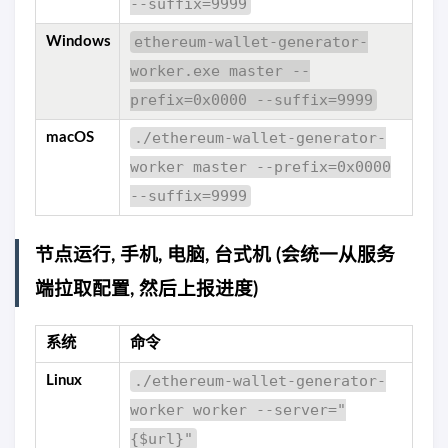
--suffix=9999
ethereum-wallet-generator-
Windows
worker.exe master --
prefix=0x0000 --suffix=9999
./ethereum-wallet-generator-
macOS
worker master --prefix=0x0000
--suffix=9999
节点运行, 手机, 电脑, 台式机 (会统一从服务
端拉取配置, 然后上报进度)
系统
命令
./ethereum-wallet-generator-
Linux
worker worker --server="
{$url}"