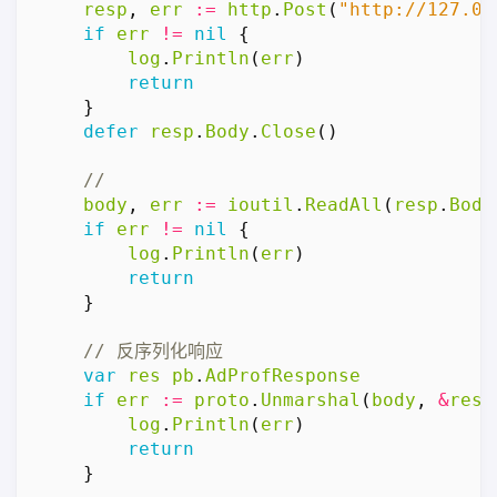
resp
,
err
:=
http
.
Post
(
"http://127.0.
if
err
!=
nil
{
log
.
Println
(
err
)
return
}
defer
resp
.
Body
.
Close
()
body
,
err
:=
ioutil
.
ReadAll
(
resp
.
Body
if
err
!=
nil
{
log
.
Println
(
err
)
return
}
var
res
pb
.
AdProfResponse
if
err
:=
proto
.
Unmarshal
(
body
,
&
res
)
log
.
Println
(
err
)
return
}