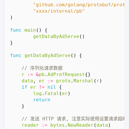
"github.com/golang/protobuf/proto
"xxxx/internal/pb"
)
func
main
()
{
getDataByAdServe
()
}
func
getDataByAdServe
()
{
r
:=
&
pb
.
AdProfRequest
{}
data
,
er
:=
proto
.
Marshal
(
r
)
if
er
!=
nil
{
log
.
Fatal
(
er
)
return
}
reader
:=
bytes
.
NewReader
(
data
)