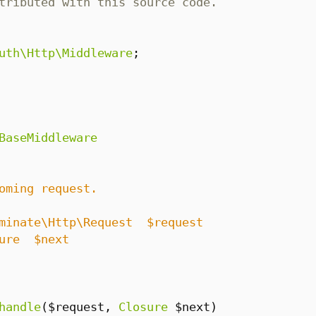
uth\Http\Middleware
;
BaseMiddleware
handle
(
$request
,
Closure
$next
)