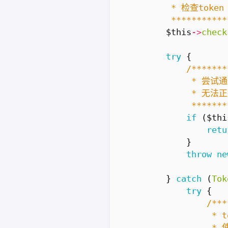
         ***********
$this
->
check
try
{
             *******
if
(
$thi
retu
}
throw
ne
}
catch
(
Tok
try
{