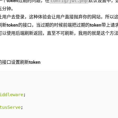
config/jwt.php
一个
token
过期的问题，在
默认设置中，
五分钟。
让用户去登录，这种体验会让用户直接抛弃你的网站，所以
刷新
token
的接口，当过期的时候前端把过期的
token
带上请
可以使用后端刷新返回，直至不可刷新，我用的就是这个方
的接口设置刷新
token
iddleware
;
tusServe
;