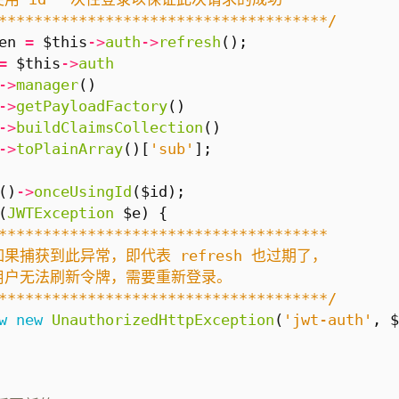
*************************************/
en
=
$this
->
auth
->
refresh
();
=
$this
->
auth
->
manager
()
->
getPayloadFactory
()
->
buildClaimsCollection
()
->
toPlainArray
()[
'sub'
];
()
->
onceUsingId
(
$id
);
(
JWTException
$e
)
{
*************************************/
w
new
UnauthorizedHttpException
(
'jwt-auth'
,
$