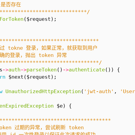
*****************************/
ForToken
(
$request
);
*********************************/
s
->
auth
->
parseToken
()
->
authenticate
())
{
rn
$next
(
$request
);
w
UnauthorizedHttpException
(
'jwt-auth'
,
'User
enExpiredException
$e
)
{