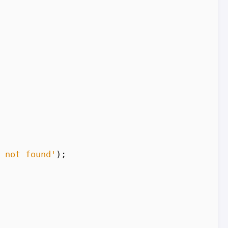
 not found'
);