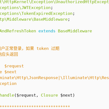
t\HttpKernel\Exception\UnauthorizedHttpExcept
ceptions\JWTException
;
ceptions\TokenExpiredException
;
tp\Middleware\BaseMiddleware
;
AndRefreshToken
extends
BaseMiddleware
handle
(
$request
,
Closure
$next
)