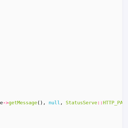
e
->
getMessage
(),
null
,
StatusServe
::
HTTP_PAY