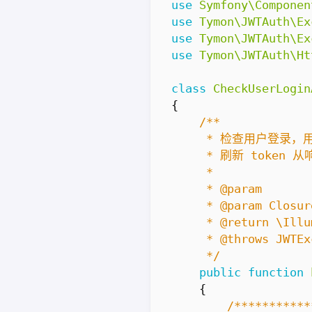
use
Symfony\Componen
use
Tymon\JWTAuth\Ex
use
Tymon\JWTAuth\Ex
use
Tymon\JWTAuth\Ht
class
CheckUserLogin
{
     */
public
function
{