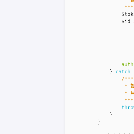
                 ***
$tok
$id
auth
}
catch
                 ***
thro
}
}