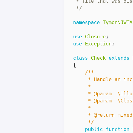
 */
namespace
Tymon\JWTA
use
Closure
;
use
Exception
;
class
Check
extends
{
     */
public
function