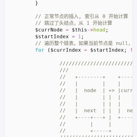
}
$currNode
=
$this
->
head
;
$startIndex
=
1
;
for
(
$currIndex
=
$startIndex
;
!