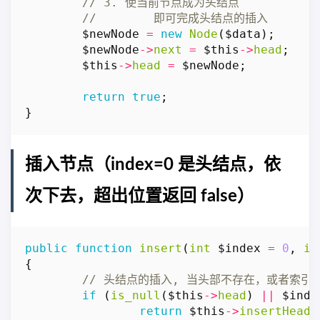
$newNode
=
new
Node
(
$data
);
$newNode
->
next
=
$this
->
head
;
$this
->
head
=
$newNode
;
return
true
;
}
插入节点（index=0 是头结点，依
次下去，超出位置返回 false）
public
function
insert
(
int
$index
=
0
,
in
{
if
(
is_null
(
$this
->
head
)
||
$inde
return
$this
->
insertHead
(