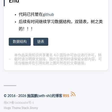
End
代码已托管在
github
后续有时间继续学习数据结构，双链表，树之类
的！！！
数据结构
链表
本作品采用
知识共享署名 4.0 国际许可协议
进行许可，转
载时请注明原文链接，图片在使用时请保留全部内容，可
适当缩放并在引用处附上图片所在的文章链接。
© 2016 - 2026 施国鹏(seth-shi)的博客
RSS
桂ICP备16006604号-1
Hugo
Theme
Stack
Jimmy