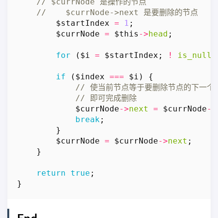
$startIndex
=
1
;
$currNode
=
$this
->
head
;
for
(
$i
=
$startIndex
;
!
is_null
(
if
(
$index
===
$i
)
{
$currNode
->
next
=
$currNode
->
break
;
}
$currNode
=
$currNode
->
next
;
}
return
true
;
}