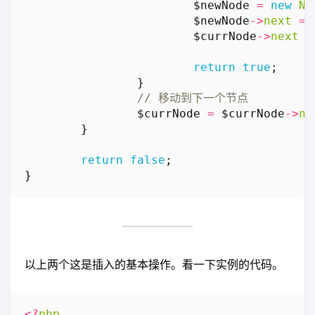
$newNode
=
new
No
$newNode
->
next
=
$currNode
->
next
=
return
true
;
}
$currNode
=
$currNode
->
ne
}
return
false
;
}
以上两个这是插入的基本操作。看一下实例的代码。
<?
php