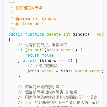
 */
public
function
delete
(
int
$index
)
:
bool
{
if
(
is_null
(
$this
->
head
))
{
return
false
;
}
elseif
(
$index
===
0
)
{
$this
->
head
=
$this
->
head
->
next
;
}