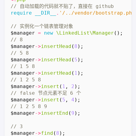
require
__DIR__
.
'/../vendor/bootstrap.php
$manager
=
new
\LinkedList\Manager
();
$manager
->
insertHead
(
8
);
$manager
->
insertHead
(
5
);
$manager
->
insertHead
(
1
);
$manager
->
insert
(
1
,
2
);
$manager
->
insert
(
5
,
4
);
$manager
->
insertEnd
(
9
);
$manager
->
find
(
8
);