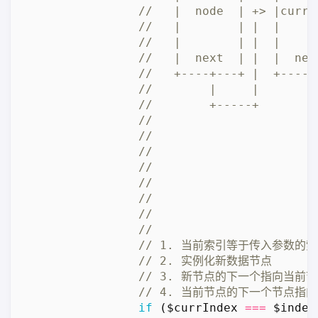
if
(
$currIndex
===
$index