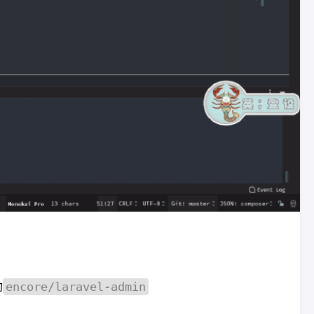
encore/laravel-admin
动